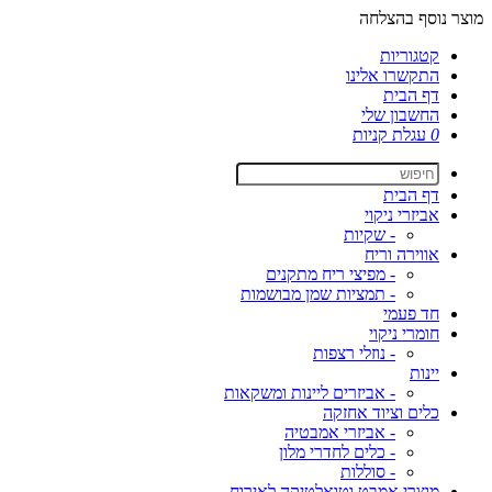
מוצר נוסף בהצלחה
קטגוריות
התקשרו אלינו
דף הבית
החשבון שלי
0
עגלת קניות
דף הבית
אביזרי ניקוי
- שקיות
אווירה וריח
- מפיצי ריח מתקנים
- תמציות שמן מבושמות
חד פעמי
חומרי ניקוי
- נוזלי רצפות
יינות
- אביזרים ליינות ומשקאות
כלים וציוד אחזקה
- אביזרי אמבטיה
- כלים לחדרי מלון
- סוללות
מוצרי אמבט וטואלטיקה לאירוח