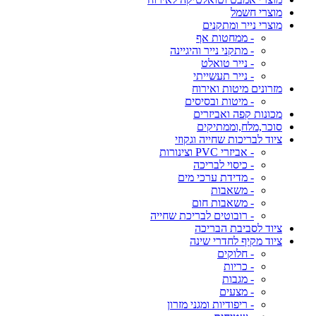
מוצרי חשמל
מוצרי נייר ומתקנים
- ממחטות אף
- מתקני נייר והיגיינה
- נייר טואלט
- נייר תעשייתי
מזרונים מיטות ואירוח
- מיטות ובסיסים
מכונות קפה ואביזרים
סוכר,מלח,וממתיקים
ציוד לבריכות שחייה וגקוזי
- אביזרי PVC וצינורות
- כיסוי לבריכה
- מדידת ערכי מים
- משאבות
- משאבות חום
- רובוטים לבריכת שחייה
ציוד לסביבת הבריכה
ציוד מקיף לחדרי שינה
- חלוקים
- כריות
- מגבות
- מצעים
- ריפודיות ומגני מזרון