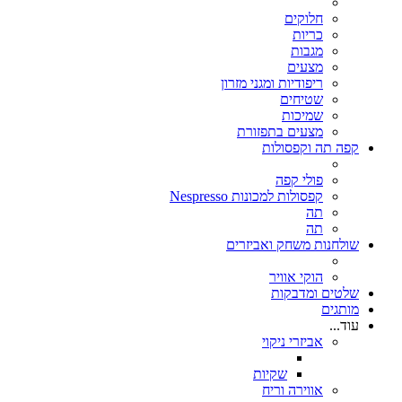
חלוקים
כריות
מגבות
מצעים
ריפודיות ומגני מזרון
שטיחים
שמיכות
מצעים בתפזורת
קפה תה וקפסולות
פולי קפה
קפסולות למכונות Nespresso
תה
תה
שולחנות משחק ואביזרים
הוקי אוויר
שלטים ומדבקות
מותגים
עוד...
אביזרי ניקוי
שקיות
אווירה וריח