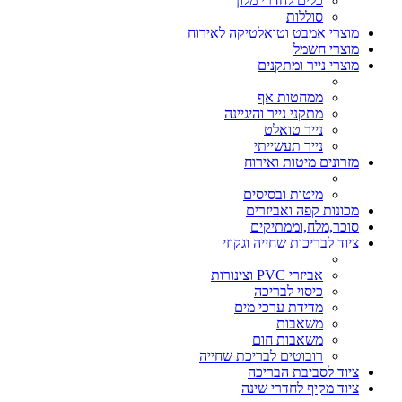
כלים לחדרי מלון
סוללות
מוצרי אמבט וטואלטיקה לאירוח
מוצרי חשמל
מוצרי נייר ומתקנים
ממחטות אף
מתקני נייר והיגיינה
נייר טואלט
נייר תעשייתי
מזרונים מיטות ואירוח
מיטות ובסיסים
מכונות קפה ואביזרים
סוכר,מלח,וממתיקים
ציוד לבריכות שחייה וגקוזי
אביזרי PVC וצינורות
כיסוי לבריכה
מדידת ערכי מים
משאבות
משאבות חום
רובוטים לבריכת שחייה
ציוד לסביבת הבריכה
ציוד מקיף לחדרי שינה