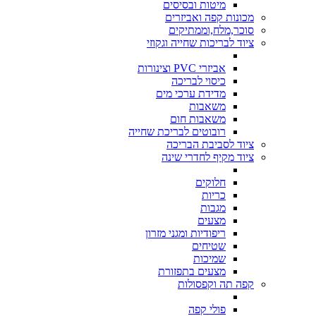
מיטות ובסיסים
מכונות קפה ואביזרים
סוכר,מלח,וממתיקים
ציוד לבריכות שחייה וגקוזי
אביזרי PVC וצינורות
כיסוי לבריכה
מדידת ערכי מים
משאבות
משאבות חום
רובוטים לבריכת שחייה
ציוד לסביבת הבריכה
ציוד מקיף לחדרי שינה
חלוקים
כריות
מגבות
מצעים
ריפודיות ומגני מזרון
שטיחים
שמיכות
מצעים בתפזורת
קפה תה וקפסולות
פולי קפה