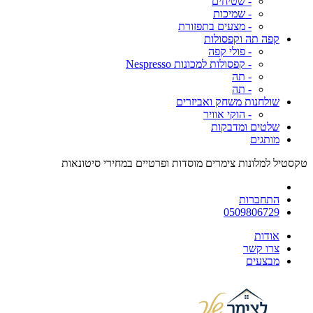
- שטיחים
- שמיכות
- מצעים בתפזורת
קפה תה וקפסולות
- פולי קפה
- קפסולות למכונות Nespresso
- תה
- תה
שולחנות משחק ואביזרים
- הוקי אוויר
שלטים ומדבקות
מותגים
טקסטיל למלונות צימרים מוסדות ופרטיים במחירי סיטונאות
התחברות
0509806729
אודות
צרו קשר
מבצעים