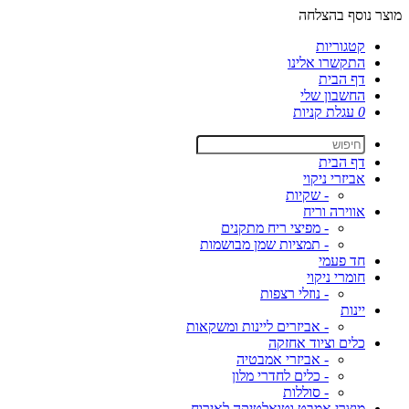
מוצר נוסף בהצלחה
קטגוריות
התקשרו אלינו
דף הבית
החשבון שלי
0
עגלת קניות
דף הבית
אביזרי ניקוי
- שקיות
אווירה וריח
- מפיצי ריח מתקנים
- תמציות שמן מבושמות
חד פעמי
חומרי ניקוי
- נוזלי רצפות
יינות
- אביזרים ליינות ומשקאות
כלים וציוד אחזקה
- אביזרי אמבטיה
- כלים לחדרי מלון
- סוללות
מוצרי אמבט וטואלטיקה לאירוח