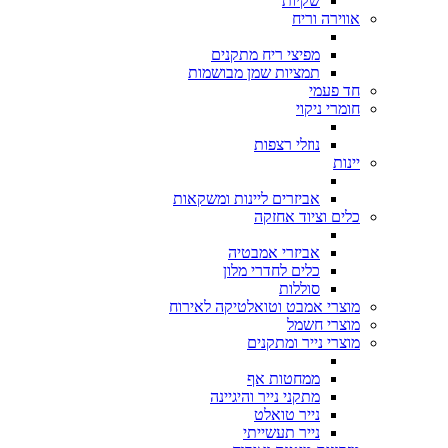
שקיות
אווירה וריח
מפיצי ריח מתקנים
תמציות שמן מבושמות
חד פעמי
חומרי ניקוי
נוזלי רצפות
יינות
אביזרים ליינות ומשקאות
כלים וציוד אחזקה
אביזרי אמבטיה
כלים לחדרי מלון
סוללות
מוצרי אמבט וטואלטיקה לאירוח
מוצרי חשמל
מוצרי נייר ומתקנים
ממחטות אף
מתקני נייר והיגיינה
נייר טואלט
נייר תעשייתי