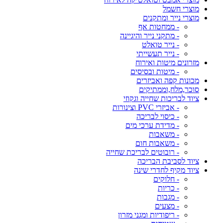
מוצרי חשמל
מוצרי נייר ומתקנים
- ממחטות אף
- מתקני נייר והיגיינה
- נייר טואלט
- נייר תעשייתי
מזרונים מיטות ואירוח
- מיטות ובסיסים
מכונות קפה ואביזרים
סוכר,מלח,וממתיקים
ציוד לבריכות שחייה וגקוזי
- אביזרי PVC וצינורות
- כיסוי לבריכה
- מדידת ערכי מים
- משאבות
- משאבות חום
- רובוטים לבריכת שחייה
ציוד לסביבת הבריכה
ציוד מקיף לחדרי שינה
- חלוקים
- כריות
- מגבות
- מצעים
- ריפודיות ומגני מזרון