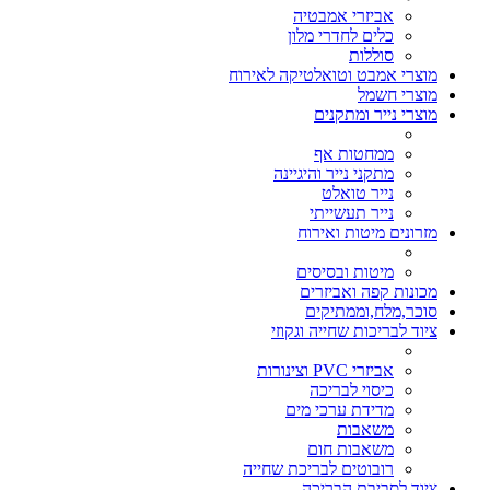
אביזרי אמבטיה
כלים לחדרי מלון
סוללות
מוצרי אמבט וטואלטיקה לאירוח
מוצרי חשמל
מוצרי נייר ומתקנים
ממחטות אף
מתקני נייר והיגיינה
נייר טואלט
נייר תעשייתי
מזרונים מיטות ואירוח
מיטות ובסיסים
מכונות קפה ואביזרים
סוכר,מלח,וממתיקים
ציוד לבריכות שחייה וגקוזי
אביזרי PVC וצינורות
כיסוי לבריכה
מדידת ערכי מים
משאבות
משאבות חום
רובוטים לבריכת שחייה
ציוד לסביבת הבריכה