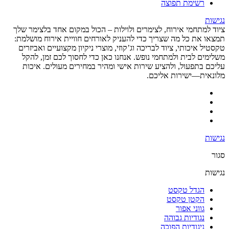
רשימת תפוצה
נגישות
ציוד למתחמי אירוח, לצימרים ולוילות – הכול במקום אחד בלצימר שלך
תמצאו את כל מה שצריך כדי להעניק לאורחים חוויית אירוח מושלמת:
טקסטיל איכותי, ציוד לבריכה וג’קוזי, מוצרי ניקיון מקצועיים ואביזרים
משלימים לבית ולמתחמי נופש. אנחנו כאן כדי לחסוך לכם זמן, להקל
עליכם בתפעול, ולהציע שירות אישי ומהיר במחירים מעולים. איכות
מלונאית—ישירות אליכם.
נגישות
סגור
נגישות
הגדל טקסט
הקטן טקסט
גווני אפור
נגודיות גבוהה
ניגודיות הפוכה