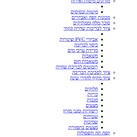
מזרונים מיטות ואירוח
מיטות ובסיסים
מכונות קפה ואביזרים
סוכר,מלח,וממתיקים
ציוד לבריכות שחייה וגקוזי
אביזרי PVC וצינורות
כיסוי לבריכה
מדידת ערכי מים
משאבות
משאבות חום
רובוטים לבריכת שחייה
ציוד לסביבת הבריכה
ציוד מקיף לחדרי שינה
חלוקים
כריות
מגבות
מצעים
ריפודיות ומגני מזרון
שטיחים
שמיכות
מצעים בתפזורת
קפה תה וקפסולות