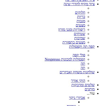
ציוד מקיף לחדרי שינה
חלוקים
כריות
מגבות
מצעים
ריפודיות ומגני מזרון
שטיחים
שמיכות
מצעים בתפזורת
קפה תה וקפסולות
פולי קפה
קפסולות למכונות Nespresso
תה
תה
שולחנות משחק ואביזרים
הוקי אוויר
שלטים ומדבקות
מותגים
עוד...
אביזרי ניקוי