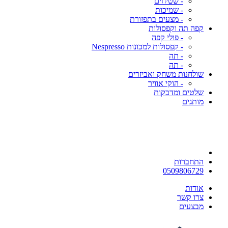
- שטיחים
- שמיכות
- מצעים בתפזורת
קפה תה וקפסולות
- פולי קפה
- קפסולות למכונות Nespresso
- תה
- תה
שולחנות משחק ואביזרים
- הוקי אוויר
שלטים ומדבקות
מותגים
התחברות
0509806729
אודות
צרו קשר
מבצעים