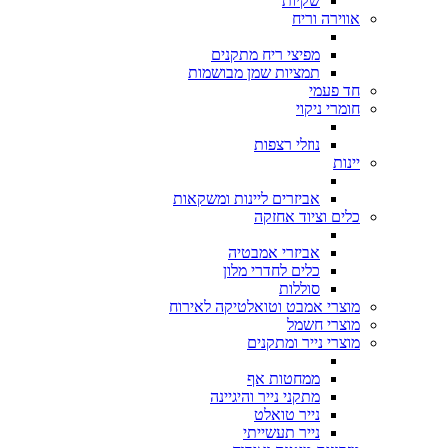
שקיות
אווירה וריח
מפיצי ריח מתקנים
תמציות שמן מבושמות
חד פעמי
חומרי ניקוי
נוזלי רצפות
יינות
אביזרים ליינות ומשקאות
כלים וציוד אחזקה
אביזרי אמבטיה
כלים לחדרי מלון
סוללות
מוצרי אמבט וטואלטיקה לאירוח
מוצרי חשמל
מוצרי נייר ומתקנים
ממחטות אף
מתקני נייר והיגיינה
נייר טואלט
נייר תעשייתי