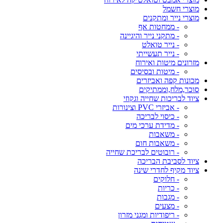
מוצרי חשמל
מוצרי נייר ומתקנים
- ממחטות אף
- מתקני נייר והיגיינה
- נייר טואלט
- נייר תעשייתי
מזרונים מיטות ואירוח
- מיטות ובסיסים
מכונות קפה ואביזרים
סוכר,מלח,וממתיקים
ציוד לבריכות שחייה וגקוזי
- אביזרי PVC וצינורות
- כיסוי לבריכה
- מדידת ערכי מים
- משאבות
- משאבות חום
- רובוטים לבריכת שחייה
ציוד לסביבת הבריכה
ציוד מקיף לחדרי שינה
- חלוקים
- כריות
- מגבות
- מצעים
- ריפודיות ומגני מזרון