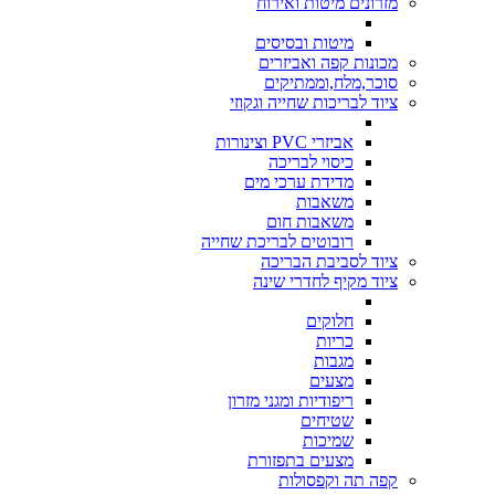
מזרונים מיטות ואירוח
מיטות ובסיסים
מכונות קפה ואביזרים
סוכר,מלח,וממתיקים
ציוד לבריכות שחייה וגקוזי
אביזרי PVC וצינורות
כיסוי לבריכה
מדידת ערכי מים
משאבות
משאבות חום
רובוטים לבריכת שחייה
ציוד לסביבת הבריכה
ציוד מקיף לחדרי שינה
חלוקים
כריות
מגבות
מצעים
ריפודיות ומגני מזרון
שטיחים
שמיכות
מצעים בתפזורת
קפה תה וקפסולות