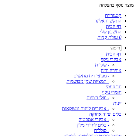
מוצר נוסף בהצלחה
קטגוריות
התקשרו אלינו
דף הבית
החשבון שלי
0
עגלת קניות
דף הבית
אביזרי ניקוי
- שקיות
אווירה וריח
- מפיצי ריח מתקנים
- תמציות שמן מבושמות
חד פעמי
חומרי ניקוי
- נוזלי רצפות
יינות
- אביזרים ליינות ומשקאות
כלים וציוד אחזקה
- אביזרי אמבטיה
- כלים לחדרי מלון
- סוללות
מוצרי אמבט וטואלטיקה לאירוח