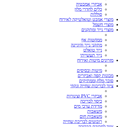
אביזרי אמבטיה
כלים לחדרי מלון
סוללות
מוצרי אמבט וטואלטיקה לאירוח
מוצרי חשמל
מוצרי נייר ומתקנים
ממחטות אף
מתקני נייר והיגיינה
נייר טואלט
נייר תעשייתי
מזרונים מיטות ואירוח
מיטות ובסיסים
מכונות קפה ואביזרים
סוכר,מלח,וממתיקים
ציוד לבריכות שחייה וגקוזי
אביזרי PVC וצינורות
כיסוי לבריכה
מדידת ערכי מים
משאבות
משאבות חום
רובוטים לבריכת שחייה
ציוד לסביבת הבריכה