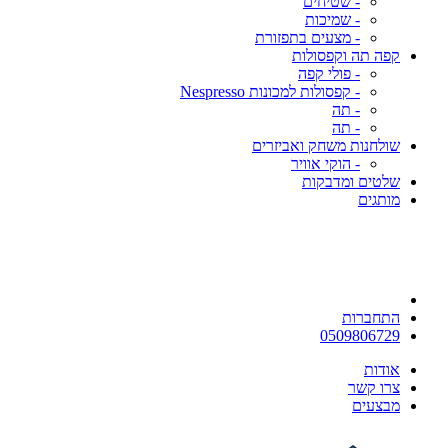
- שטיחים
- שמיכות
- מצעים בתפזורת
קפה תה וקפסולות
- פולי קפה
- קפסולות למכונות Nespresso
- תה
- תה
שולחנות משחק ואביזרים
- הוקי אוויר
שלטים ומדבקות
מותגים
התחברות
0509806729
אודות
צרו קשר
מבצעים