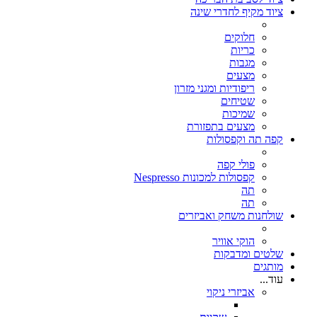
ציוד מקיף לחדרי שינה
חלוקים
כריות
מגבות
מצעים
ריפודיות ומגני מזרון
שטיחים
שמיכות
מצעים בתפזורת
קפה תה וקפסולות
פולי קפה
קפסולות למכונות Nespresso
תה
תה
שולחנות משחק ואביזרים
הוקי אוויר
שלטים ומדבקות
מותגים
עוד...
אביזרי ניקוי