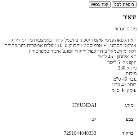
הוספה לסל
קנה עכשיו
תיאור
מותג: יונדאי
תא הקפאה פנימי שקט וחסכוני בחשמל קירור באמצעות מדחס דירוג
אנרגטי חסכוני - F טרמוסטט מתכוונן 0–10 מעלות אפשרות כיוון פתיחת
דלת ימין/שמאל בידוד כפול וייחודי המונע איבוד טמפרטורה
תא איחסון : 45 ליטר
הקפאה: 5 ליטר
מתח: 230
מידות:
גובה 49 ס"מ
רוחב 47 ס"מ
עומק 44 ס"מ
מותג
HYUNDAI
צבע
לבן
ברקוד
7291044040333