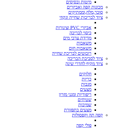
מיטות ובסיסים
מכונות קפה ואביזרים
סוכר,מלח,וממתיקים
ציוד לבריכות שחייה וגקוזי
אביזרי PVC וצינורות
כיסוי לבריכה
מדידת ערכי מים
משאבות
משאבות חום
רובוטים לבריכת שחייה
ציוד לסביבת הבריכה
ציוד מקיף לחדרי שינה
חלוקים
כריות
מגבות
מצעים
ריפודיות ומגני מזרון
שטיחים
שמיכות
מצעים בתפזורת
קפה תה וקפסולות
פולי קפה