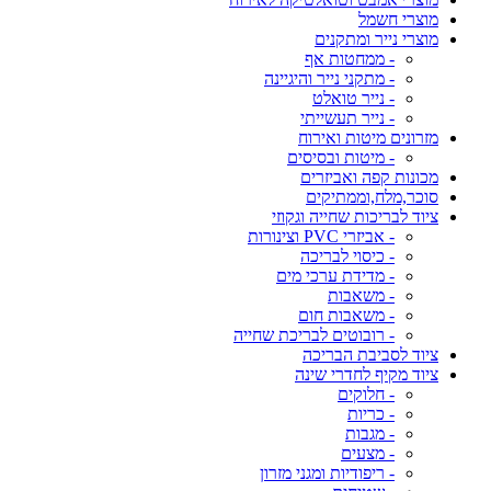
מוצרי חשמל
מוצרי נייר ומתקנים
- ממחטות אף
- מתקני נייר והיגיינה
- נייר טואלט
- נייר תעשייתי
מזרונים מיטות ואירוח
- מיטות ובסיסים
מכונות קפה ואביזרים
סוכר,מלח,וממתיקים
ציוד לבריכות שחייה וגקוזי
- אביזרי PVC וצינורות
- כיסוי לבריכה
- מדידת ערכי מים
- משאבות
- משאבות חום
- רובוטים לבריכת שחייה
ציוד לסביבת הבריכה
ציוד מקיף לחדרי שינה
- חלוקים
- כריות
- מגבות
- מצעים
- ריפודיות ומגני מזרון