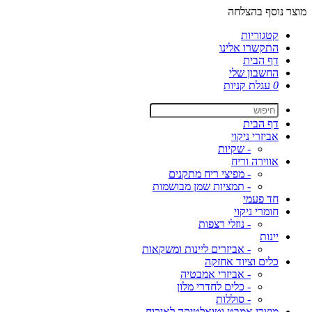
מוצר נוסף בהצלחה
קטגוריות
התקשרו אלינו
דף הבית
החשבון שלי
0
עגלת קניות
דף הבית
אביזרי ניקוי
- שקיות
אווירה וריח
- מפיצי ריח מתקנים
- תמציות שמן מבושמות
חד פעמי
חומרי ניקוי
- נוזלי רצפות
יינות
- אביזרים ליינות ומשקאות
כלים וציוד אחזקה
- אביזרי אמבטיה
- כלים לחדרי מלון
- סוללות
מוצרי אמבט וטואלטיקה לאירוח