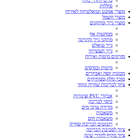
כלים לחדרי מלון
סוללות
מוצרי אמבט וטואלטיקה לאירוח
מוצרי חשמל
מוצרי נייר ומתקנים
ממחטות אף
מתקני נייר והיגיינה
נייר טואלט
נייר תעשייתי
מזרונים מיטות ואירוח
מיטות ובסיסים
מכונות קפה ואביזרים
סוכר,מלח,וממתיקים
ציוד לבריכות שחייה וגקוזי
אביזרי PVC וצינורות
כיסוי לבריכה
מדידת ערכי מים
משאבות
משאבות חום
רובוטים לבריכת שחייה
ציוד לסביבת הבריכה
ציוד מקיף לחדרי שינה