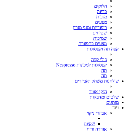
חלוקים
כריות
מגבות
מצעים
ריפודיות ומגני מזרון
שטיחים
שמיכות
מצעים בתפזורת
קפה תה וקפסולות
פולי קפה
קפסולות למכונות Nespresso
תה
תה
שולחנות משחק ואביזרים
הוקי אוויר
שלטים ומדבקות
מותגים
עוד...
אביזרי ניקוי
שקיות
אווירה וריח