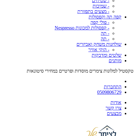
- שטיחים
- שמיכות
- מצעים בתפזורת
קפה תה וקפסולות
- פולי קפה
- קפסולות למכונות Nespresso
- תה
- תה
שולחנות משחק ואביזרים
- הוקי אוויר
שלטים ומדבקות
מותגים
טקסטיל למלונות צימרים מוסדות ופרטיים במחירי סיטונאות
התחברות
0509806729
אודות
צרו קשר
מבצעים