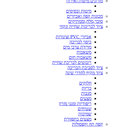
מזרונים מיטות ואירוח
מיטות ובסיסים
מכונות קפה ואביזרים
סוכר,מלח,וממתיקים
ציוד לבריכות שחייה וגקוזי
אביזרי PVC וצינורות
כיסוי לבריכה
מדידת ערכי מים
משאבות
משאבות חום
רובוטים לבריכת שחייה
ציוד לסביבת הבריכה
ציוד מקיף לחדרי שינה
חלוקים
כריות
מגבות
מצעים
ריפודיות ומגני מזרון
שטיחים
שמיכות
מצעים בתפזורת
קפה תה וקפסולות