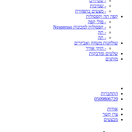
- שטיחים
- שמיכות
- מצעים בתפזורת
קפה תה וקפסולות
- פולי קפה
- קפסולות למכונות Nespresso
- תה
- תה
שולחנות משחק ואביזרים
- הוקי אוויר
שלטים ומדבקות
מותגים
התחברות
0509806729
אודות
צרו קשר
מבצעים