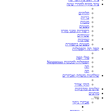
ציוד מקיף לחדרי שינה
חלוקים
כריות
מגבות
מצעים
ריפודיות ומגני מזרון
שטיחים
שמיכות
מצעים בתפזורת
קפה תה וקפסולות
פולי קפה
קפסולות למכונות Nespresso
תה
תה
שולחנות משחק ואביזרים
הוקי אוויר
שלטים ומדבקות
מותגים
עוד...
אביזרי ניקוי