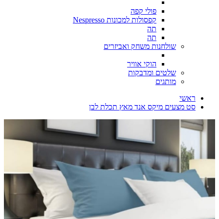
פולי קפה
קפסולות למכונות Nespresso
תה
תה
שולחנות משחק ואביזרים
הוקי אוויר
שלטים ומדבקות
מותגים
ראשי
סט מצעים מיקס אנד מאץ תכלת לבן