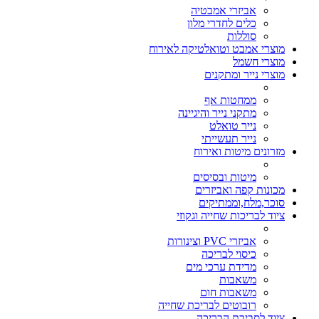
אביזרי אמבטיה
כלים לחדרי מלון
סוללות
מוצרי אמבט וטואלטיקה לאירוח
מוצרי חשמל
מוצרי נייר ומתקנים
ממחטות אף
מתקני נייר והיגיינה
נייר טואלט
נייר תעשייתי
מזרונים מיטות ואירוח
מיטות ובסיסים
מכונות קפה ואביזרים
סוכר,מלח,וממתיקים
ציוד לבריכות שחייה וגקוזי
אביזרי PVC וצינורות
כיסוי לבריכה
מדידת ערכי מים
משאבות
משאבות חום
רובוטים לבריכת שחייה
ציוד לסביבת הבריכה