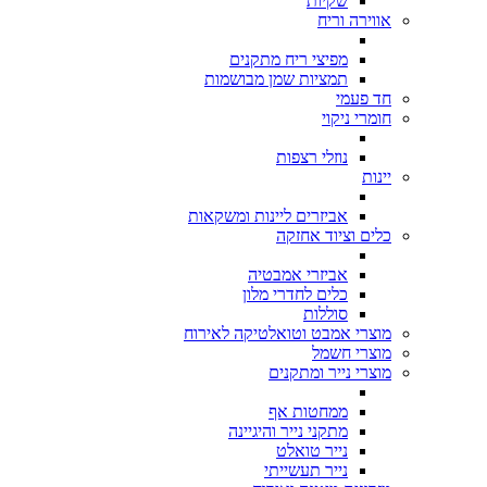
שקיות
אווירה וריח
מפיצי ריח מתקנים
תמציות שמן מבושמות
חד פעמי
חומרי ניקוי
נוזלי רצפות
יינות
אביזרים ליינות ומשקאות
כלים וציוד אחזקה
אביזרי אמבטיה
כלים לחדרי מלון
סוללות
מוצרי אמבט וטואלטיקה לאירוח
מוצרי חשמל
מוצרי נייר ומתקנים
ממחטות אף
מתקני נייר והיגיינה
נייר טואלט
נייר תעשייתי