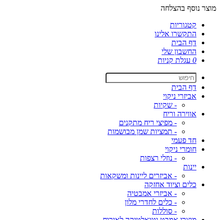
מוצר נוסף בהצלחה
קטגוריות
התקשרו אלינו
דף הבית
החשבון שלי
0
עגלת קניות
דף הבית
אביזרי ניקוי
- שקיות
אווירה וריח
- מפיצי ריח מתקנים
- תמציות שמן מבושמות
חד פעמי
חומרי ניקוי
- נוזלי רצפות
יינות
- אביזרים ליינות ומשקאות
כלים וציוד אחזקה
- אביזרי אמבטיה
- כלים לחדרי מלון
- סוללות
מוצרי אמבט וטואלטיקה לאירוח