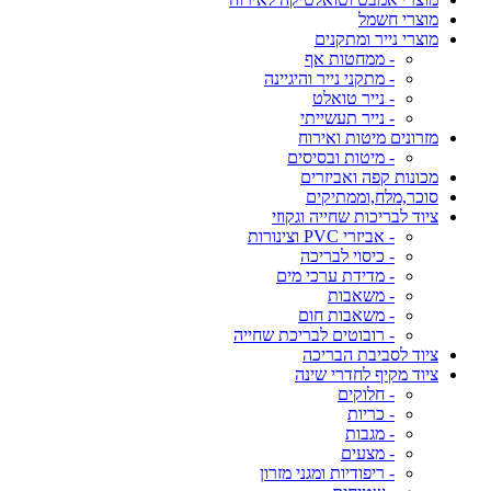
מוצרי חשמל
מוצרי נייר ומתקנים
- ממחטות אף
- מתקני נייר והיגיינה
- נייר טואלט
- נייר תעשייתי
מזרונים מיטות ואירוח
- מיטות ובסיסים
מכונות קפה ואביזרים
סוכר,מלח,וממתיקים
ציוד לבריכות שחייה וגקוזי
- אביזרי PVC וצינורות
- כיסוי לבריכה
- מדידת ערכי מים
- משאבות
- משאבות חום
- רובוטים לבריכת שחייה
ציוד לסביבת הבריכה
ציוד מקיף לחדרי שינה
- חלוקים
- כריות
- מגבות
- מצעים
- ריפודיות ומגני מזרון