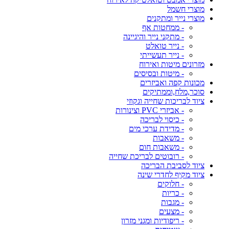
מוצרי חשמל
מוצרי נייר ומתקנים
- ממחטות אף
- מתקני נייר והיגיינה
- נייר טואלט
- נייר תעשייתי
מזרונים מיטות ואירוח
- מיטות ובסיסים
מכונות קפה ואביזרים
סוכר,מלח,וממתיקים
ציוד לבריכות שחייה וגקוזי
- אביזרי PVC וצינורות
- כיסוי לבריכה
- מדידת ערכי מים
- משאבות
- משאבות חום
- רובוטים לבריכת שחייה
ציוד לסביבת הבריכה
ציוד מקיף לחדרי שינה
- חלוקים
- כריות
- מגבות
- מצעים
- ריפודיות ומגני מזרון