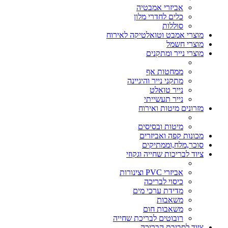
אביזרי אמבטיה
כלים לחדרי מלון
סוללות
מוצרי אמבט וטואלטיקה לאירוח
מוצרי חשמל
מוצרי נייר ומתקנים
ממחטות אף
מתקני נייר והיגיינה
נייר טואלט
נייר תעשייתי
מזרונים מיטות ואירוח
מיטות ובסיסים
מכונות קפה ואביזרים
סוכר,מלח,וממתיקים
ציוד לבריכות שחייה וגקוזי
אביזרי PVC וצינורות
כיסוי לבריכה
מדידת ערכי מים
משאבות
משאבות חום
רובוטים לבריכת שחייה
ציוד לסביבת הבריכה