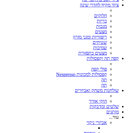
ציוד מקיף לחדרי שינה
חלוקים
כריות
מגבות
מצעים
ריפודיות ומגני מזרון
שטיחים
שמיכות
מצעים בתפזורת
קפה תה וקפסולות
פולי קפה
קפסולות למכונות Nespresso
תה
תה
שולחנות משחק ואביזרים
הוקי אוויר
שלטים ומדבקות
מותגים
עוד...
אביזרי ניקוי