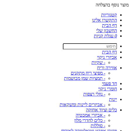
מוצר נוסף בהצלחה
קטגוריות
התקשרו אלינו
דף הבית
החשבון שלי
0
עגלת קניות
דף הבית
אביזרי ניקוי
- שקיות
אווירה וריח
- מפיצי ריח מתקנים
- תמציות שמן מבושמות
חד פעמי
חומרי ניקוי
- נוזלי רצפות
יינות
- אביזרים ליינות ומשקאות
כלים וציוד אחזקה
- אביזרי אמבטיה
- כלים לחדרי מלון
- סוללות
מוצרי אמבט וטואלטיקה לאירוח