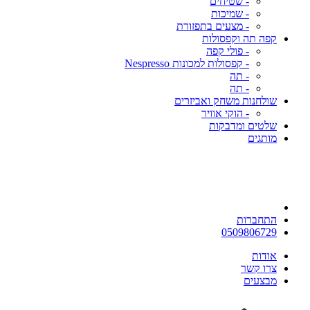
- שטיחים
- שמיכות
- מצעים בתפזורת
קפה תה וקפסולות
- פולי קפה
- קפסולות למכונות Nespresso
- תה
- תה
שולחנות משחק ואביזרים
- הוקי אוויר
שלטים ומדבקות
מותגים
התחברות
0509806729
אודות
צרו קשר
מבצעים