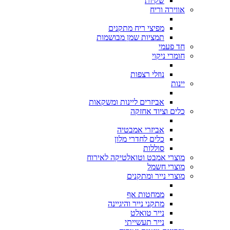
שקיות
אווירה וריח
מפיצי ריח מתקנים
תמציות שמן מבושמות
חד פעמי
חומרי ניקוי
נוזלי רצפות
יינות
אביזרים ליינות ומשקאות
כלים וציוד אחזקה
אביזרי אמבטיה
כלים לחדרי מלון
סוללות
מוצרי אמבט וטואלטיקה לאירוח
מוצרי חשמל
מוצרי נייר ומתקנים
ממחטות אף
מתקני נייר והיגיינה
נייר טואלט
נייר תעשייתי