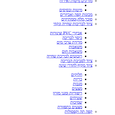
מזרונים מיטות ואירוח
מיטות ובסיסים
מכונות קפה ואביזרים
סוכר,מלח,וממתיקים
ציוד לבריכות שחייה וגקוזי
אביזרי PVC וצינורות
כיסוי לבריכה
מדידת ערכי מים
משאבות
משאבות חום
רובוטים לבריכת שחייה
ציוד לסביבת הבריכה
ציוד מקיף לחדרי שינה
חלוקים
כריות
מגבות
מצעים
ריפודיות ומגני מזרון
שטיחים
שמיכות
מצעים בתפזורת
קפה תה וקפסולות