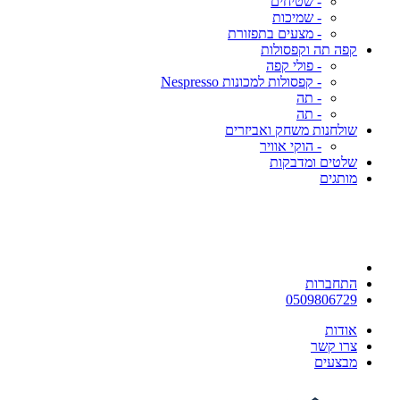
- שטיחים
- שמיכות
- מצעים בתפזורת
קפה תה וקפסולות
- פולי קפה
- קפסולות למכונות Nespresso
- תה
- תה
שולחנות משחק ואביזרים
- הוקי אוויר
שלטים ומדבקות
מותגים
התחברות
0509806729
אודות
צרו קשר
מבצעים