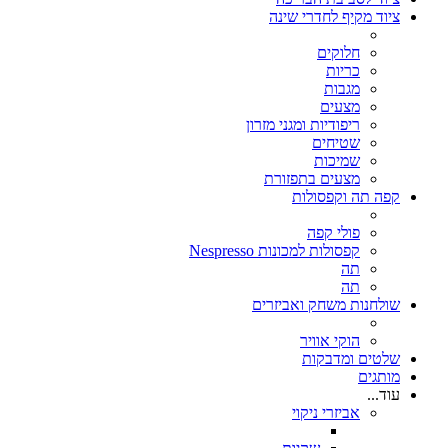
ציוד מקיף לחדרי שינה
חלוקים
כריות
מגבות
מצעים
ריפודיות ומגני מזרון
שטיחים
שמיכות
מצעים בתפזורת
קפה תה וקפסולות
פולי קפה
קפסולות למכונות Nespresso
תה
תה
שולחנות משחק ואביזרים
הוקי אוויר
שלטים ומדבקות
מותגים
עוד...
אביזרי ניקוי