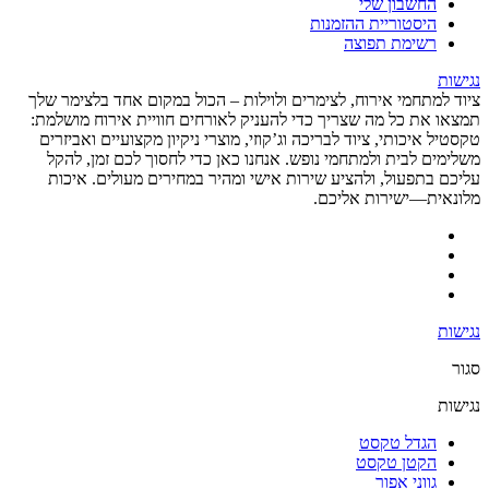
החשבון שלי
היסטוריית ההזמנות
רשימת תפוצה
נגישות
ציוד למתחמי אירוח, לצימרים ולוילות – הכול במקום אחד בלצימר שלך
תמצאו את כל מה שצריך כדי להעניק לאורחים חוויית אירוח מושלמת:
טקסטיל איכותי, ציוד לבריכה וג’קוזי, מוצרי ניקיון מקצועיים ואביזרים
משלימים לבית ולמתחמי נופש. אנחנו כאן כדי לחסוך לכם זמן, להקל
עליכם בתפעול, ולהציע שירות אישי ומהיר במחירים מעולים. איכות
מלונאית—ישירות אליכם.
נגישות
סגור
נגישות
הגדל טקסט
הקטן טקסט
גווני אפור