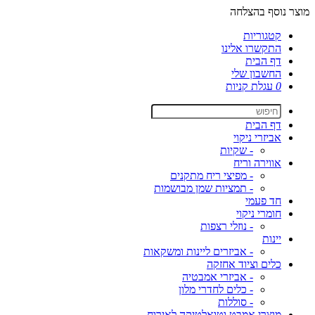
מוצר נוסף בהצלחה
קטגוריות
התקשרו אלינו
דף הבית
החשבון שלי
0
עגלת קניות
דף הבית
אביזרי ניקוי
- שקיות
אווירה וריח
- מפיצי ריח מתקנים
- תמציות שמן מבושמות
חד פעמי
חומרי ניקוי
- נוזלי רצפות
יינות
- אביזרים ליינות ומשקאות
כלים וציוד אחזקה
- אביזרי אמבטיה
- כלים לחדרי מלון
- סוללות
מוצרי אמבט וטואלטיקה לאירוח