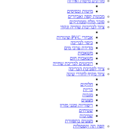
מזרונים מיטות ואירוח
מיטות ובסיסים
מכונות קפה ואביזרים
סוכר,מלח,וממתיקים
ציוד לבריכות שחייה וגקוזי
אביזרי PVC וצינורות
כיסוי לבריכה
מדידת ערכי מים
משאבות
משאבות חום
רובוטים לבריכת שחייה
ציוד לסביבת הבריכה
ציוד מקיף לחדרי שינה
חלוקים
כריות
מגבות
מצעים
ריפודיות ומגני מזרון
שטיחים
שמיכות
מצעים בתפזורת
קפה תה וקפסולות