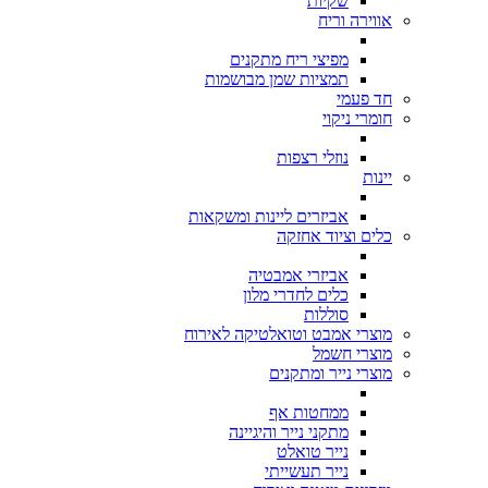
שקיות
אווירה וריח
מפיצי ריח מתקנים
תמציות שמן מבושמות
חד פעמי
חומרי ניקוי
נוזלי רצפות
יינות
אביזרים ליינות ומשקאות
כלים וציוד אחזקה
אביזרי אמבטיה
כלים לחדרי מלון
סוללות
מוצרי אמבט וטואלטיקה לאירוח
מוצרי חשמל
מוצרי נייר ומתקנים
ממחטות אף
מתקני נייר והיגיינה
נייר טואלט
נייר תעשייתי