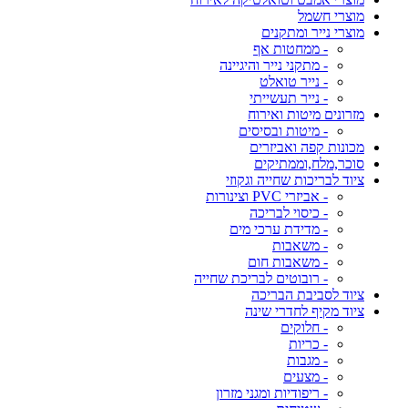
מוצרי חשמל
מוצרי נייר ומתקנים
- ממחטות אף
- מתקני נייר והיגיינה
- נייר טואלט
- נייר תעשייתי
מזרונים מיטות ואירוח
- מיטות ובסיסים
מכונות קפה ואביזרים
סוכר,מלח,וממתיקים
ציוד לבריכות שחייה וגקוזי
- אביזרי PVC וצינורות
- כיסוי לבריכה
- מדידת ערכי מים
- משאבות
- משאבות חום
- רובוטים לבריכת שחייה
ציוד לסביבת הבריכה
ציוד מקיף לחדרי שינה
- חלוקים
- כריות
- מגבות
- מצעים
- ריפודיות ומגני מזרון