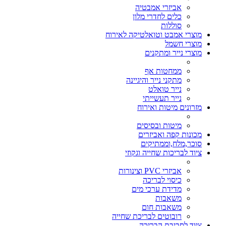
אביזרי אמבטיה
כלים לחדרי מלון
סוללות
מוצרי אמבט וטואלטיקה לאירוח
מוצרי חשמל
מוצרי נייר ומתקנים
ממחטות אף
מתקני נייר והיגיינה
נייר טואלט
נייר תעשייתי
מזרונים מיטות ואירוח
מיטות ובסיסים
מכונות קפה ואביזרים
סוכר,מלח,וממתיקים
ציוד לבריכות שחייה וגקוזי
אביזרי PVC וצינורות
כיסוי לבריכה
מדידת ערכי מים
משאבות
משאבות חום
רובוטים לבריכת שחייה
ציוד לסביבת הבריכה