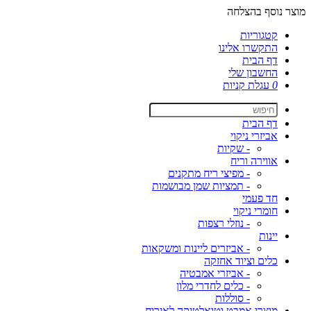
מוצר נוסף בהצלחה
קטגוריות
התקשרו אלינו
דף הבית
החשבון שלי
0
עגלת קניות
דף הבית
אביזרי ניקוי
- שקיות
אווירה וריח
- מפיצי ריח מתקנים
- תמציות שמן מבושמות
חד פעמי
חומרי ניקוי
- נוזלי רצפות
יינות
- אביזרים ליינות ומשקאות
כלים וציוד אחזקה
- אביזרי אמבטיה
- כלים לחדרי מלון
- סוללות
מוצרי אמבט וטואלטיקה לאירוח