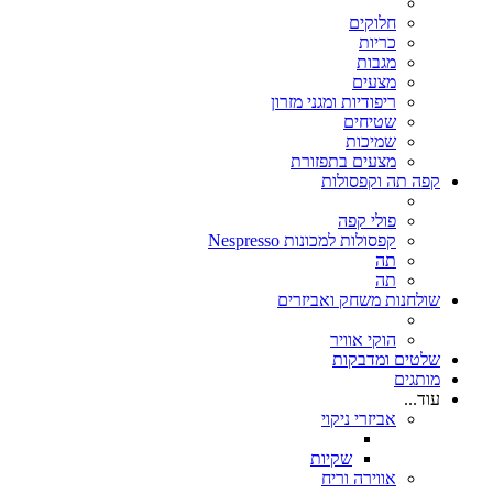
חלוקים
כריות
מגבות
מצעים
ריפודיות ומגני מזרון
שטיחים
שמיכות
מצעים בתפזורת
קפה תה וקפסולות
פולי קפה
קפסולות למכונות Nespresso
תה
תה
שולחנות משחק ואביזרים
הוקי אוויר
שלטים ומדבקות
מותגים
עוד...
אביזרי ניקוי
שקיות
אווירה וריח