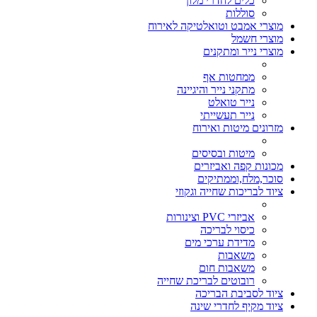
כלים לחדרי מלון
סוללות
מוצרי אמבט וטואלטיקה לאירוח
מוצרי חשמל
מוצרי נייר ומתקנים
ממחטות אף
מתקני נייר והיגיינה
נייר טואלט
נייר תעשייתי
מזרונים מיטות ואירוח
מיטות ובסיסים
מכונות קפה ואביזרים
סוכר,מלח,וממתיקים
ציוד לבריכות שחייה וגקוזי
אביזרי PVC וצינורות
כיסוי לבריכה
מדידת ערכי מים
משאבות
משאבות חום
רובוטים לבריכת שחייה
ציוד לסביבת הבריכה
ציוד מקיף לחדרי שינה