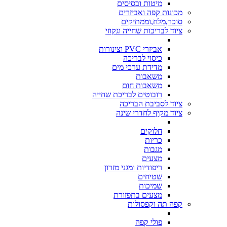
מיטות ובסיסים
מכונות קפה ואביזרים
סוכר,מלח,וממתיקים
ציוד לבריכות שחייה וגקוזי
אביזרי PVC וצינורות
כיסוי לבריכה
מדידת ערכי מים
משאבות
משאבות חום
רובוטים לבריכת שחייה
ציוד לסביבת הבריכה
ציוד מקיף לחדרי שינה
חלוקים
כריות
מגבות
מצעים
ריפודיות ומגני מזרון
שטיחים
שמיכות
מצעים בתפזורת
קפה תה וקפסולות
פולי קפה