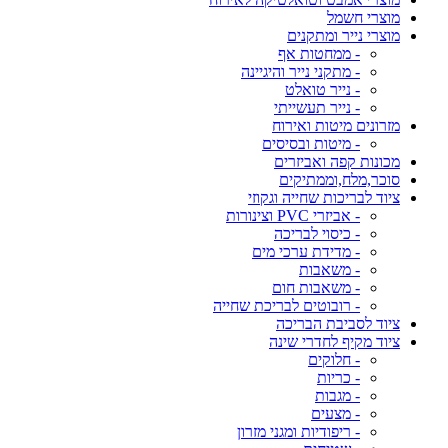
מוצרי חשמל
מוצרי נייר ומתקנים
- ממחטות אף
- מתקני נייר והיגיינה
- נייר טואלט
- נייר תעשייתי
מזרונים מיטות ואירוח
- מיטות ובסיסים
מכונות קפה ואביזרים
סוכר,מלח,וממתיקים
ציוד לבריכות שחייה וגקוזי
- אביזרי PVC וצינורות
- כיסוי לבריכה
- מדידת ערכי מים
- משאבות
- משאבות חום
- רובוטים לבריכת שחייה
ציוד לסביבת הבריכה
ציוד מקיף לחדרי שינה
- חלוקים
- כריות
- מגבות
- מצעים
- ריפודיות ומגני מזרון