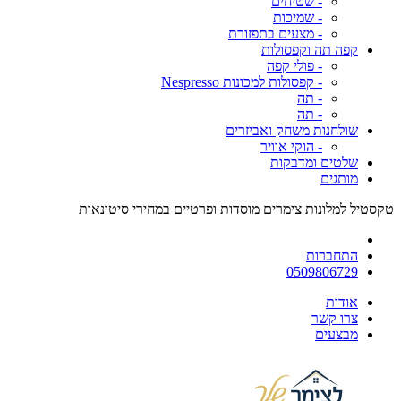
- שטיחים
- שמיכות
- מצעים בתפזורת
קפה תה וקפסולות
- פולי קפה
- קפסולות למכונות Nespresso
- תה
- תה
שולחנות משחק ואביזרים
- הוקי אוויר
שלטים ומדבקות
מותגים
טקסטיל למלונות צימרים מוסדות ופרטיים במחירי סיטונאות
התחברות
0509806729
אודות
צרו קשר
מבצעים