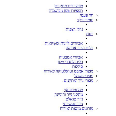
מפיצי ריח מתקנים
תמציות שמן מבושמות
חד פעמי
חומרי ניקוי
נוזלי רצפות
יינות
אביזרים ליינות ומשקאות
כלים וציוד אחזקה
אביזרי אמבטיה
כלים לחדרי מלון
סוללות
מוצרי אמבט וטואלטיקה לאירוח
מוצרי חשמל
מוצרי נייר ומתקנים
ממחטות אף
מתקני נייר והיגיינה
נייר טואלט
נייר תעשייתי
מזרונים מיטות ואירוח