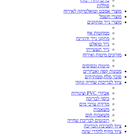
כלים לחדרי מלון
סוללות
מוצרי אמבט וטואלטיקה לאירוח
מוצרי חשמל
מוצרי נייר ומתקנים
ממחטות אף
מתקני נייר והיגיינה
נייר טואלט
נייר תעשייתי
מזרונים מיטות ואירוח
מיטות ובסיסים
מכונות קפה ואביזרים
סוכר,מלח,וממתיקים
ציוד לבריכות שחייה וגקוזי
אביזרי PVC וצינורות
כיסוי לבריכה
מדידת ערכי מים
משאבות
משאבות חום
רובוטים לבריכת שחייה
ציוד לסביבת הבריכה
ציוד מקיף לחדרי שינה