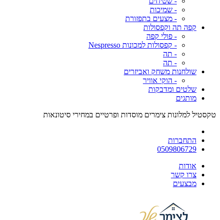
- שטיחים
- שמיכות
- מצעים בתפזורת
קפה תה וקפסולות
- פולי קפה
- קפסולות למכונות Nespresso
- תה
- תה
שולחנות משחק ואביזרים
- הוקי אוויר
שלטים ומדבקות
מותגים
טקסטיל למלונות צימרים מוסדות ופרטיים במחירי סיטונאות
התחברות
0509806729
אודות
צרו קשר
מבצעים