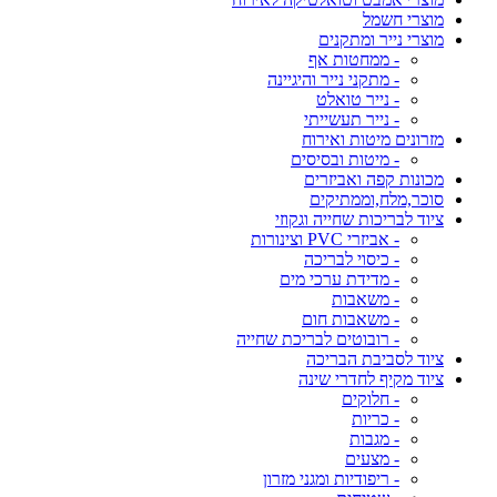
מוצרי חשמל
מוצרי נייר ומתקנים
- ממחטות אף
- מתקני נייר והיגיינה
- נייר טואלט
- נייר תעשייתי
מזרונים מיטות ואירוח
- מיטות ובסיסים
מכונות קפה ואביזרים
סוכר,מלח,וממתיקים
ציוד לבריכות שחייה וגקוזי
- אביזרי PVC וצינורות
- כיסוי לבריכה
- מדידת ערכי מים
- משאבות
- משאבות חום
- רובוטים לבריכת שחייה
ציוד לסביבת הבריכה
ציוד מקיף לחדרי שינה
- חלוקים
- כריות
- מגבות
- מצעים
- ריפודיות ומגני מזרון