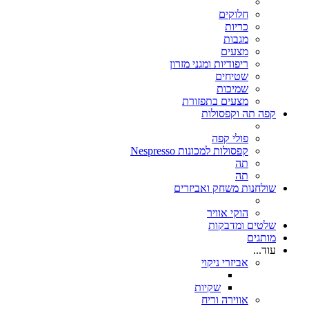
חלוקים
כריות
מגבות
מצעים
ריפודיות ומגני מזרון
שטיחים
שמיכות
מצעים בתפזורת
קפה תה וקפסולות
פולי קפה
קפסולות למכונות Nespresso
תה
תה
שולחנות משחק ואביזרים
הוקי אוויר
שלטים ומדבקות
מותגים
עוד...
אביזרי ניקוי
שקיות
אווירה וריח