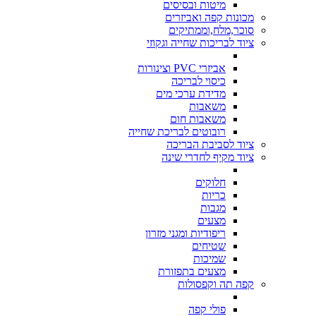
מיטות ובסיסים
מכונות קפה ואביזרים
סוכר,מלח,וממתיקים
ציוד לבריכות שחייה וגקוזי
אביזרי PVC וצינורות
כיסוי לבריכה
מדידת ערכי מים
משאבות
משאבות חום
רובוטים לבריכת שחייה
ציוד לסביבת הבריכה
ציוד מקיף לחדרי שינה
חלוקים
כריות
מגבות
מצעים
ריפודיות ומגני מזרון
שטיחים
שמיכות
מצעים בתפזורת
קפה תה וקפסולות
פולי קפה