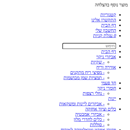
מוצר נוסף בהצלחה
קטגוריות
התקשרו אלינו
דף הבית
החשבון שלי
0
עגלת קניות
דף הבית
אביזרי ניקוי
- שקיות
אווירה וריח
- מפיצי ריח מתקנים
- תמציות שמן מבושמות
חד פעמי
חומרי ניקוי
- נוזלי רצפות
יינות
- אביזרים ליינות ומשקאות
כלים וציוד אחזקה
- אביזרי אמבטיה
- כלים לחדרי מלון
- סוללות
מוצרי אמבט וטואלטיקה לאירוח