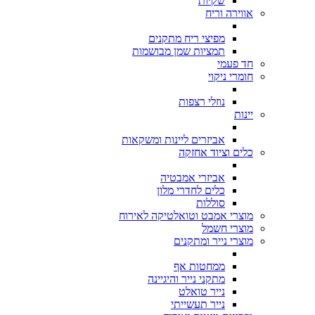
שקיות
אווירה וריח
מפיצי ריח מתקנים
תמציות שמן מבושמות
חד פעמי
חומרי ניקוי
נוזלי רצפות
יינות
אביזרים ליינות ומשקאות
כלים וציוד אחזקה
אביזרי אמבטיה
כלים לחדרי מלון
סוללות
מוצרי אמבט וטואלטיקה לאירוח
מוצרי חשמל
מוצרי נייר ומתקנים
ממחטות אף
מתקני נייר והיגיינה
נייר טואלט
נייר תעשייתי