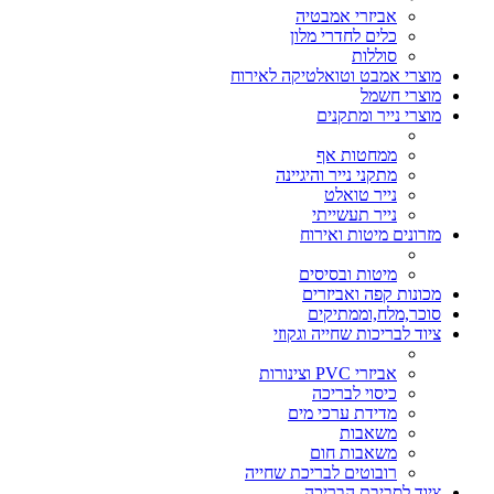
אביזרי אמבטיה
כלים לחדרי מלון
סוללות
מוצרי אמבט וטואלטיקה לאירוח
מוצרי חשמל
מוצרי נייר ומתקנים
ממחטות אף
מתקני נייר והיגיינה
נייר טואלט
נייר תעשייתי
מזרונים מיטות ואירוח
מיטות ובסיסים
מכונות קפה ואביזרים
סוכר,מלח,וממתיקים
ציוד לבריכות שחייה וגקוזי
אביזרי PVC וצינורות
כיסוי לבריכה
מדידת ערכי מים
משאבות
משאבות חום
רובוטים לבריכת שחייה
ציוד לסביבת הבריכה