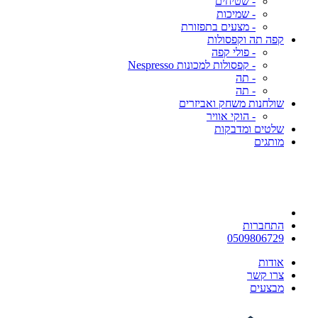
- שטיחים
- שמיכות
- מצעים בתפזורת
קפה תה וקפסולות
- פולי קפה
- קפסולות למכונות Nespresso
- תה
- תה
שולחנות משחק ואביזרים
- הוקי אוויר
שלטים ומדבקות
מותגים
התחברות
0509806729
אודות
צרו קשר
מבצעים