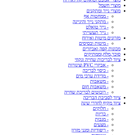
מוצרי חשמל
מוצרי נייר ומתקנים
- ממחטות אף
- מתקני נייר והיגיינה
- נייר טואלט
- נייר תעשייתי
מזרונים מיטות ואירוח
- מיטות ובסיסים
מכונות קפה ואביזרים
סוכר,מלח,וממתיקים
ציוד לבריכות שחייה וגקוזי
- אביזרי PVC וצינורות
- כיסוי לבריכה
- מדידת ערכי מים
- משאבות
- משאבות חום
- רובוטים לבריכת שחייה
ציוד לסביבת הבריכה
ציוד מקיף לחדרי שינה
- חלוקים
- כריות
- מגבות
- מצעים
- ריפודיות ומגני מזרון