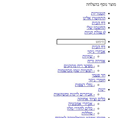
מוצר נוסף בהצלחה
קטגוריות
התקשרו אלינו
דף הבית
החשבון שלי
0
עגלת קניות
דף הבית
אביזרי ניקוי
- שקיות
אווירה וריח
- מפיצי ריח מתקנים
- תמציות שמן מבושמות
חד פעמי
חומרי ניקוי
- נוזלי רצפות
יינות
- אביזרים ליינות ומשקאות
כלים וציוד אחזקה
- אביזרי אמבטיה
- כלים לחדרי מלון
- סוללות
מוצרי אמבט וטואלטיקה לאירוח