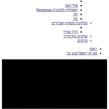
פולי קפה
קפסולות למכונות Nespresso
תה
תה
שולחנות משחק ואביזרים
הוקי אוויר
שלטים ומדבקות
מותגים
ראשי
סט זוגי וואפל צבע בג׳