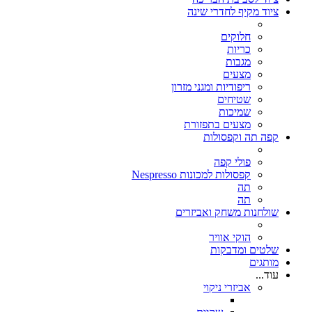
ציוד מקיף לחדרי שינה
חלוקים
כריות
מגבות
מצעים
ריפודיות ומגני מזרון
שטיחים
שמיכות
מצעים בתפזורת
קפה תה וקפסולות
פולי קפה
קפסולות למכונות Nespresso
תה
תה
שולחנות משחק ואביזרים
הוקי אוויר
שלטים ומדבקות
מותגים
עוד...
אביזרי ניקוי