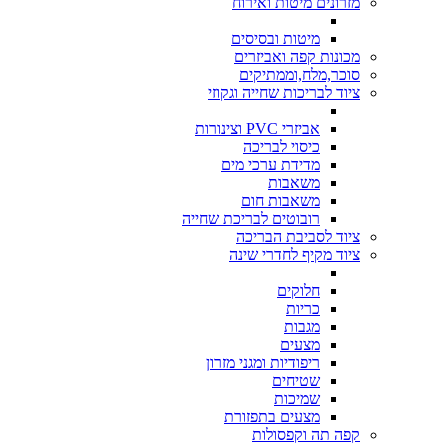
מזרונים מיטות ואירוח
מיטות ובסיסים
מכונות קפה ואביזרים
סוכר,מלח,וממתיקים
ציוד לבריכות שחייה וגקוזי
אביזרי PVC וצינורות
כיסוי לבריכה
מדידת ערכי מים
משאבות
משאבות חום
רובוטים לבריכת שחייה
ציוד לסביבת הבריכה
ציוד מקיף לחדרי שינה
חלוקים
כריות
מגבות
מצעים
ריפודיות ומגני מזרון
שטיחים
שמיכות
מצעים בתפזורת
קפה תה וקפסולות