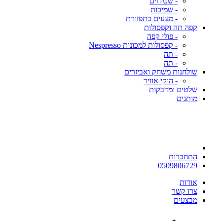
- שטיחים
- שמיכות
- מצעים בתפזורת
קפה תה וקפסולות
- פולי קפה
- קפסולות למכונות Nespresso
- תה
- תה
שולחנות משחק ואביזרים
- הוקי אוויר
שלטים ומדבקות
מותגים
התחברות
0509806729
אודות
צרו קשר
מבצעים