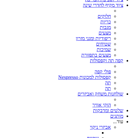
ציוד מקיף לחדרי שינה
חלוקים
כריות
מגבות
מצעים
ריפודיות ומגני מזרון
שטיחים
שמיכות
מצעים בתפזורת
קפה תה וקפסולות
פולי קפה
קפסולות למכונות Nespresso
תה
תה
שולחנות משחק ואביזרים
הוקי אוויר
שלטים ומדבקות
מותגים
עוד...
אביזרי ניקוי