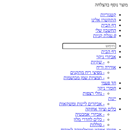
מוצר נוסף בהצלחה
קטגוריות
התקשרו אלינו
דף הבית
החשבון שלי
0
עגלת קניות
דף הבית
אביזרי ניקוי
- שקיות
אווירה וריח
- מפיצי ריח מתקנים
- תמציות שמן מבושמות
חד פעמי
חומרי ניקוי
- נוזלי רצפות
יינות
- אביזרים ליינות ומשקאות
כלים וציוד אחזקה
- אביזרי אמבטיה
- כלים לחדרי מלון
- סוללות
מוצרי אמבט וטואלטיקה לאירוח