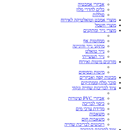
אביזרי אמבטיה
כלים לחדרי מלון
סוללות
מוצרי אמבט וטואלטיקה לאירוח
מוצרי חשמל
מוצרי נייר ומתקנים
ממחטות אף
מתקני נייר והיגיינה
נייר טואלט
נייר תעשייתי
מזרונים מיטות ואירוח
מיטות ובסיסים
מכונות קפה ואביזרים
סוכר,מלח,וממתיקים
ציוד לבריכות שחייה וגקוזי
אביזרי PVC וצינורות
כיסוי לבריכה
מדידת ערכי מים
משאבות
משאבות חום
רובוטים לבריכת שחייה
ציוד לסביבת הבריכה