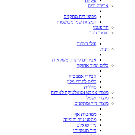
שקיות
אווירה וריח
מפיצי ריח מתקנים
תמציות שמן מבושמות
חד פעמי
חומרי ניקוי
נוזלי רצפות
יינות
אביזרים ליינות ומשקאות
כלים וציוד אחזקה
אביזרי אמבטיה
כלים לחדרי מלון
סוללות
מוצרי אמבט וטואלטיקה לאירוח
מוצרי חשמל
מוצרי נייר ומתקנים
ממחטות אף
מתקני נייר והיגיינה
נייר טואלט
נייר תעשייתי