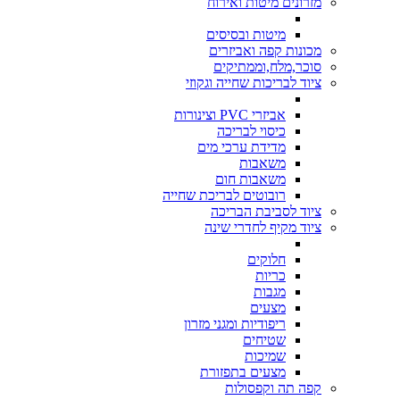
מזרונים מיטות ואירוח
מיטות ובסיסים
מכונות קפה ואביזרים
סוכר,מלח,וממתיקים
ציוד לבריכות שחייה וגקוזי
אביזרי PVC וצינורות
כיסוי לבריכה
מדידת ערכי מים
משאבות
משאבות חום
רובוטים לבריכת שחייה
ציוד לסביבת הבריכה
ציוד מקיף לחדרי שינה
חלוקים
כריות
מגבות
מצעים
ריפודיות ומגני מזרון
שטיחים
שמיכות
מצעים בתפזורת
קפה תה וקפסולות