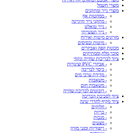
מוצרי חשמל
מוצרי נייר ומתקנים
- ממחטות אף
- מתקני נייר והיגיינה
- נייר טואלט
- נייר תעשייתי
מזרונים מיטות ואירוח
- מיטות ובסיסים
מכונות קפה ואביזרים
סוכר,מלח,וממתיקים
ציוד לבריכות שחייה וגקוזי
- אביזרי PVC וצינורות
- כיסוי לבריכה
- מדידת ערכי מים
- משאבות
- משאבות חום
- רובוטים לבריכת שחייה
ציוד לסביבת הבריכה
ציוד מקיף לחדרי שינה
- חלוקים
- כריות
- מגבות
- מצעים
- ריפודיות ומגני מזרון